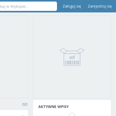
Zaloguj się
Zarejestruj się
AKTYWNE WPISY