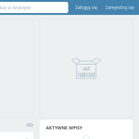
Zaloguj się
Zarejestruj się
AKTYWNE WPISY