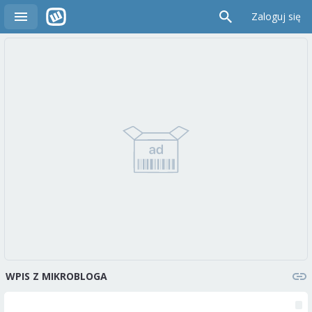
Zaloguj się
WPIS Z MIKROBLOGA