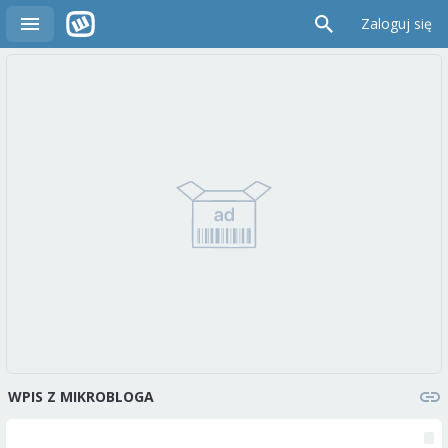
Zaloguj się
WPIS Z MIKROBLOGA