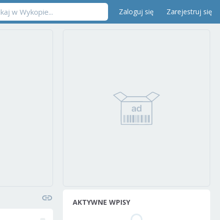
Zaloguj się
Zarejestruj się
AKTYWNE WPISY