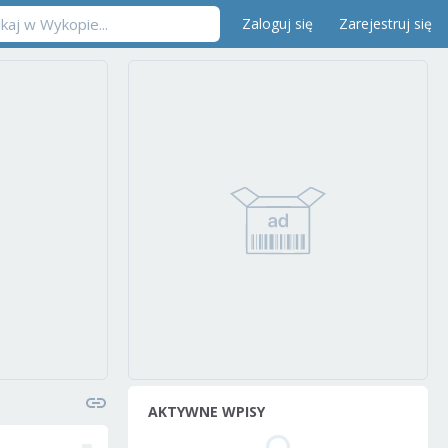
Zaloguj się
Zarejestruj się
AKTYWNE WPISY