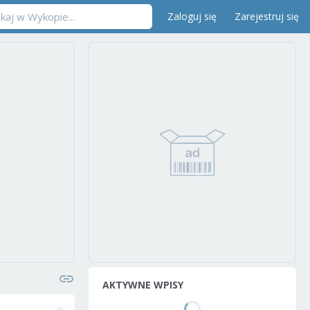
Zaloguj się
Zarejestruj się
AKTYWNE WPISY