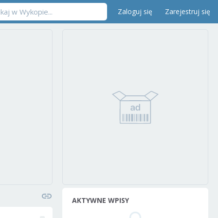
Zaloguj się
Zarejestruj się
AKTYWNE WPISY