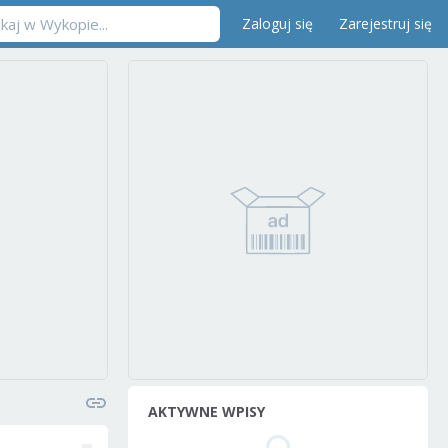
Zaloguj się
Zarejestruj się
AKTYWNE WPISY