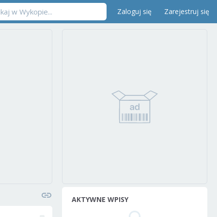
Zaloguj się
Zarejestruj się
AKTYWNE WPISY