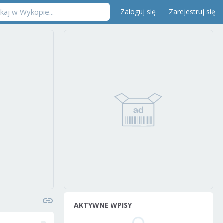
Zaloguj się
Zarejestruj się
AKTYWNE WPISY