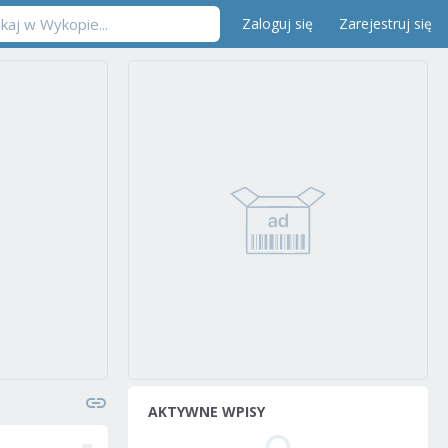
Zaloguj się
Zarejestruj się
AKTYWNE WPISY