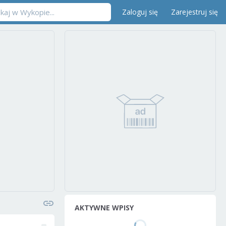
Zaloguj się
Zarejestruj się
AKTYWNE WPISY