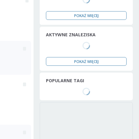
POKAŻ WIĘCEJ
AKTYWNE ZNALEZISKA
POKAŻ WIĘCEJ
POPULARNE TAGI