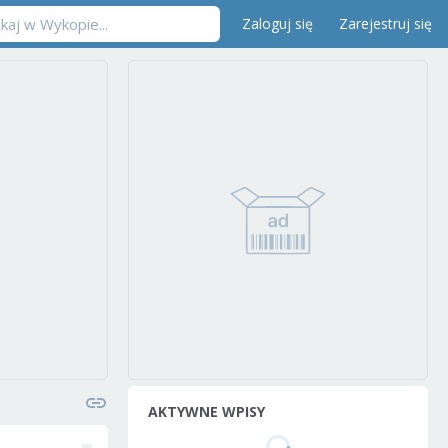
Zaloguj się
Zarejestruj się
AKTYWNE WPISY