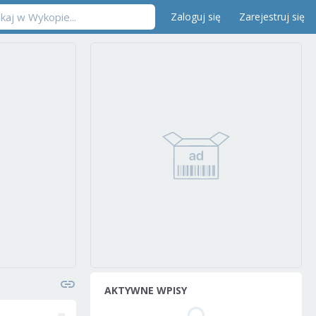
Zaloguj się
Zarejestruj się
AKTYWNE WPISY