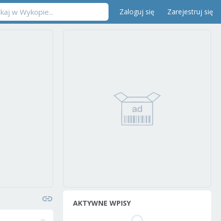
Zaloguj się
Zarejestruj się
AKTYWNE WPISY