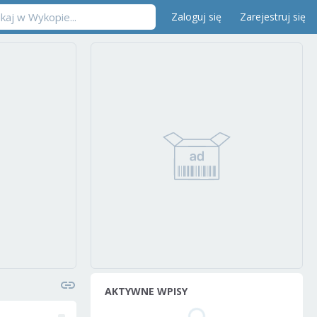
Zaloguj się
Zarejestruj się
AKTYWNE WPISY