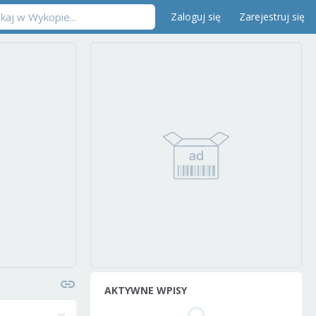
Zaloguj się
Zarejestruj się
AKTYWNE WPISY