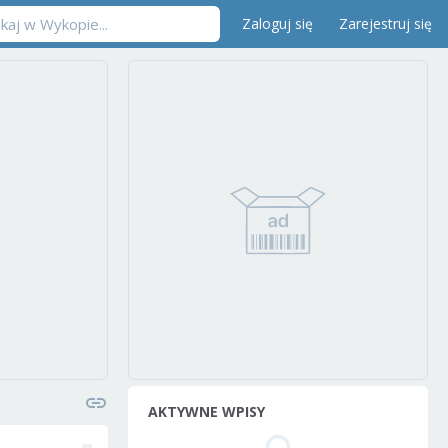
Zaloguj się
Zarejestruj się
AKTYWNE WPISY