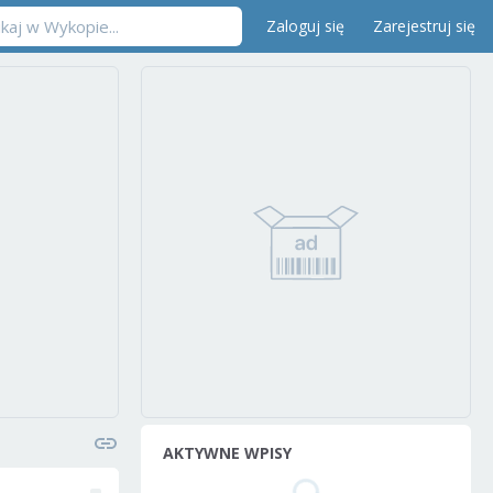
Zaloguj się
Zarejestruj się
AKTYWNE WPISY