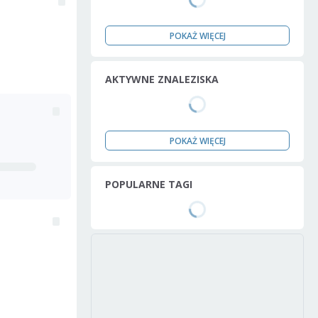
POKAŻ WIĘCEJ
AKTYWNE ZNALEZISKA
POKAŻ WIĘCEJ
POPULARNE TAGI