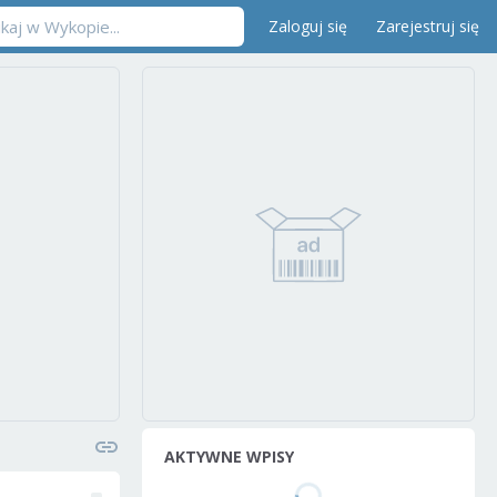
Zaloguj się
Zarejestruj się
AKTYWNE WPISY