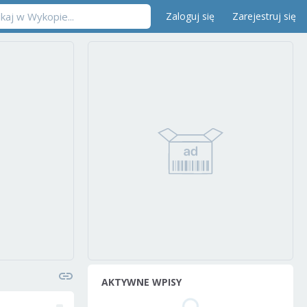
Zaloguj się
Zarejestruj się
AKTYWNE WPISY