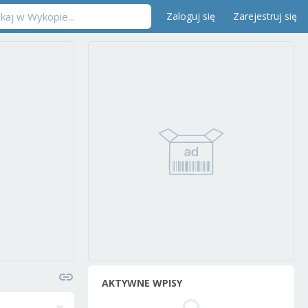
Zaloguj się
Zarejestruj się
AKTYWNE WPISY