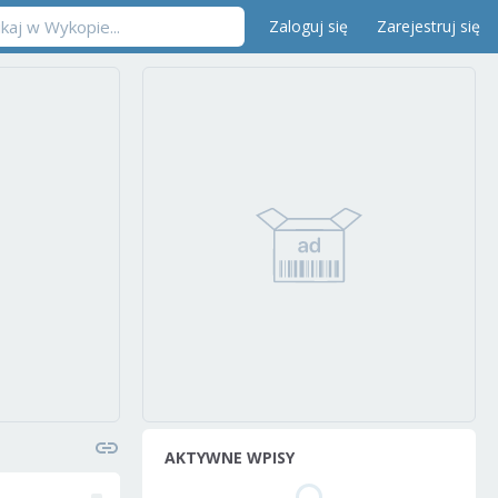
Zaloguj się
Zarejestruj się
AKTYWNE WPISY