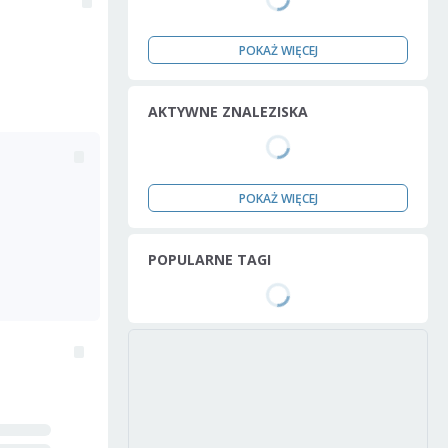
POKAŻ WIĘCEJ
AKTYWNE ZNALEZISKA
POKAŻ WIĘCEJ
POPULARNE TAGI