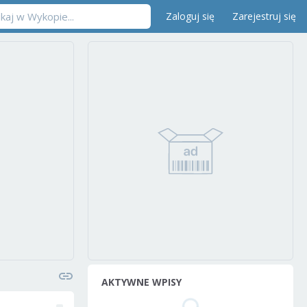
Zaloguj się
Zarejestruj się
AKTYWNE WPISY