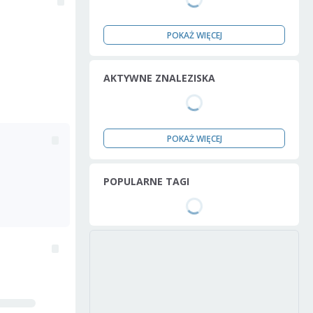
POKAŻ WIĘCEJ
AKTYWNE ZNALEZISKA
POKAŻ WIĘCEJ
POPULARNE TAGI