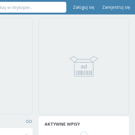
Zaloguj się
Zarejestruj się
AKTYWNE WPISY