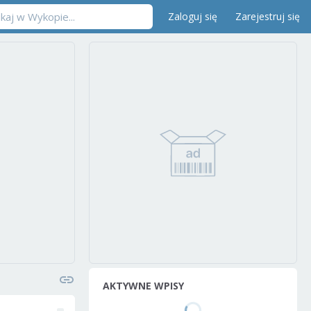
Zaloguj się
Zarejestruj się
AKTYWNE WPISY