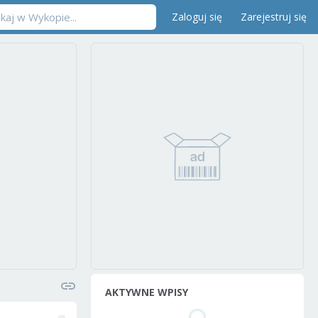
Zaloguj się
Zarejestruj się
AKTYWNE WPISY