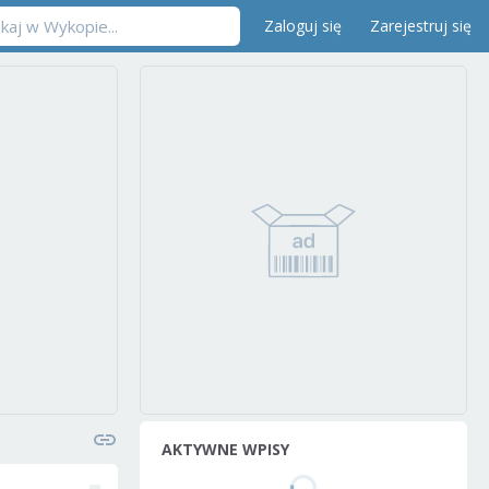
Zaloguj się
Zarejestruj się
AKTYWNE WPISY