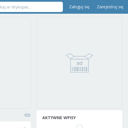
Zaloguj się
Zarejestruj się
AKTYWNE WPISY