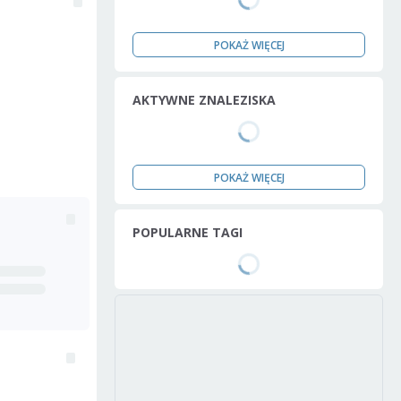
POKAŻ WIĘCEJ
AKTYWNE ZNALEZISKA
POKAŻ WIĘCEJ
POPULARNE TAGI