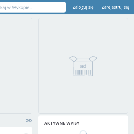
Zaloguj się
Zarejestruj się
AKTYWNE WPISY