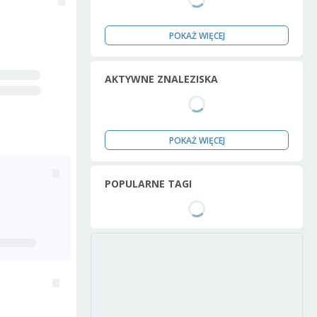
POKAŻ WIĘCEJ
AKTYWNE ZNALEZISKA
POKAŻ WIĘCEJ
POPULARNE TAGI