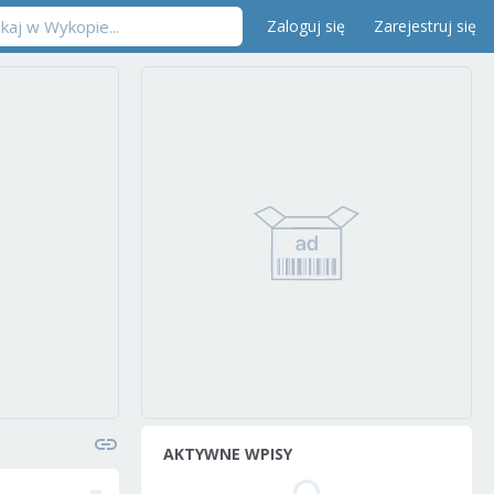
Zaloguj się
Zarejestruj się
AKTYWNE WPISY