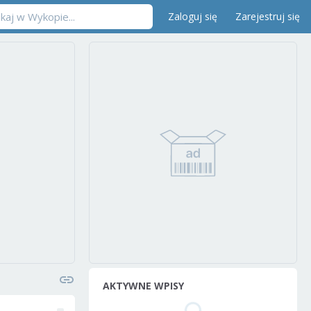
Zaloguj się
Zarejestruj się
AKTYWNE WPISY