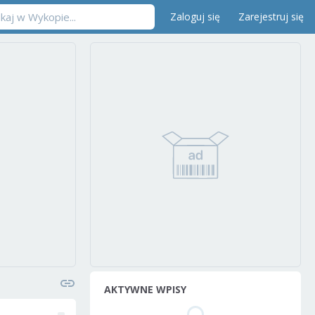
Zaloguj się
Zarejestruj się
AKTYWNE WPISY