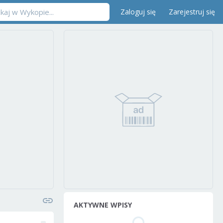
Zaloguj się
Zarejestruj się
AKTYWNE WPISY