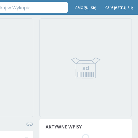
Zaloguj się
Zarejestruj się
AKTYWNE WPISY