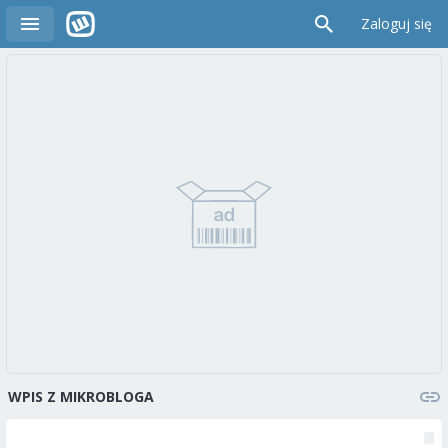
Zaloguj się
WPIS Z MIKROBLOGA