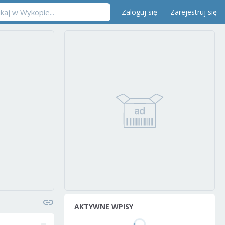
Zaloguj się
Zarejestruj się
AKTYWNE WPISY