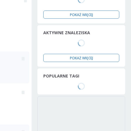
POKAŻ WIĘCEJ
AKTYWNE ZNALEZISKA
POKAŻ WIĘCEJ
POPULARNE TAGI