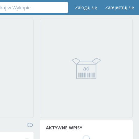
Zaloguj się
Zarejestruj się
AKTYWNE WPISY