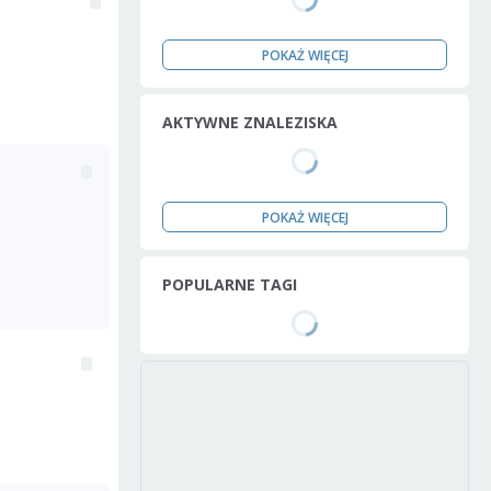
POKAŻ WIĘCEJ
AKTYWNE ZNALEZISKA
POKAŻ WIĘCEJ
POPULARNE TAGI