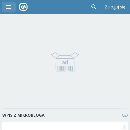
Zaloguj się
WPIS Z MIKROBLOGA