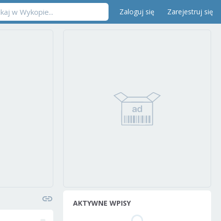
Zaloguj się
Zarejestruj się
AKTYWNE WPISY