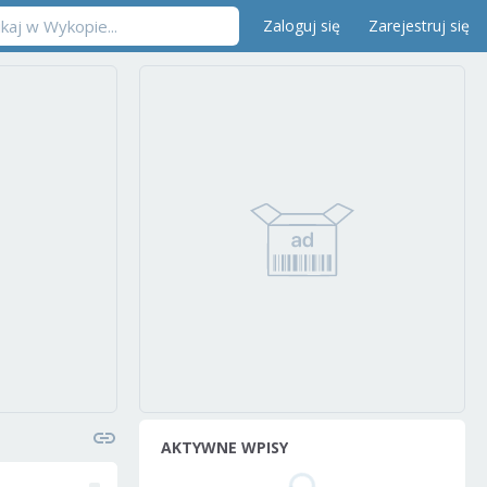
Zaloguj się
Zarejestruj się
AKTYWNE WPISY