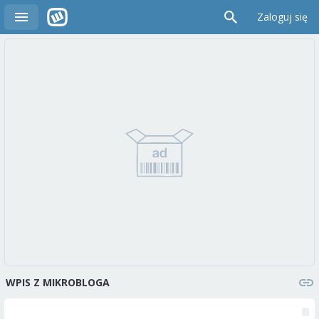
Zaloguj się
WPIS Z MIKROBLOGA