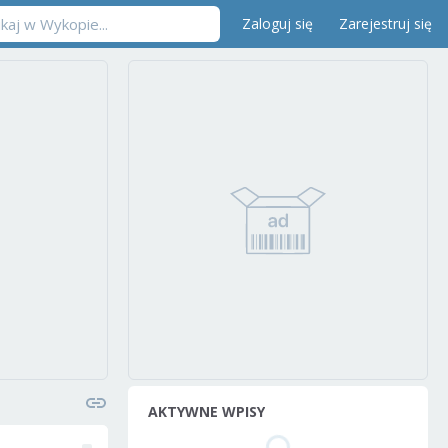
Zaloguj się
Zarejestruj się
AKTYWNE WPISY