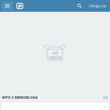
Zaloguj się
WPIS Z MIKROBLOGA