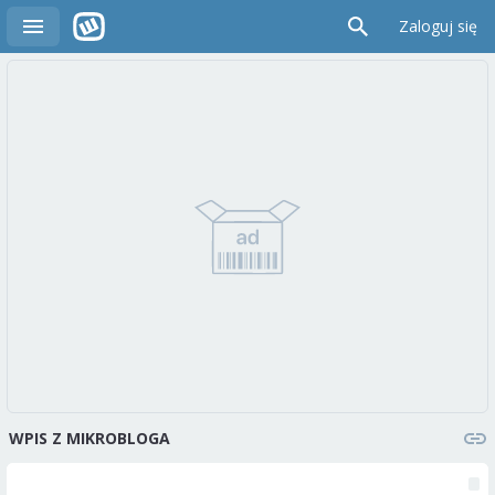
Zaloguj się
WPIS Z MIKROBLOGA