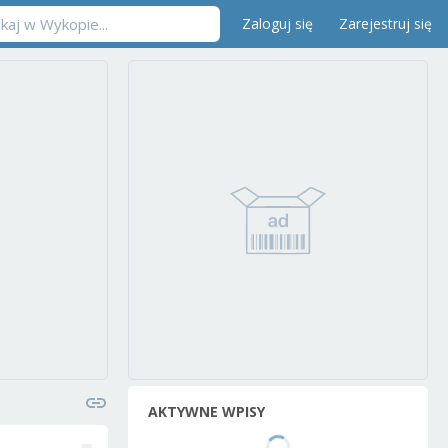
Zaloguj się
Zarejestruj się
AKTYWNE WPISY