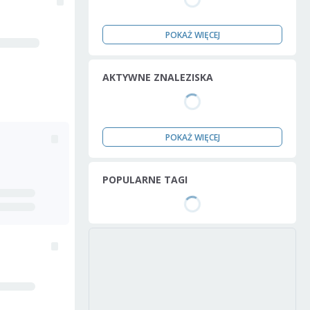
POKAŻ WIĘCEJ
AKTYWNE ZNALEZISKA
POKAŻ WIĘCEJ
POPULARNE TAGI