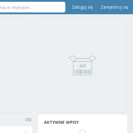
Zaloguj się
Zarejestruj się
AKTYWNE WPISY