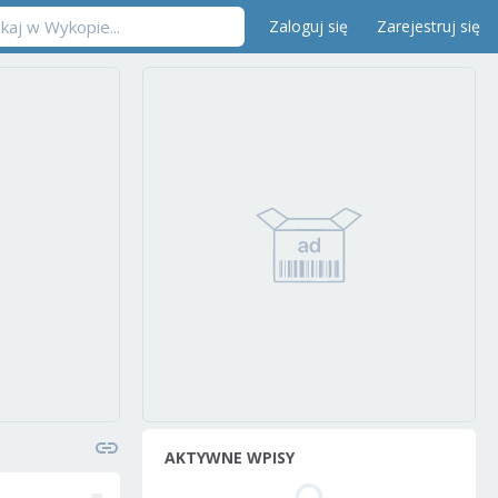
Zaloguj się
Zarejestruj się
AKTYWNE WPISY